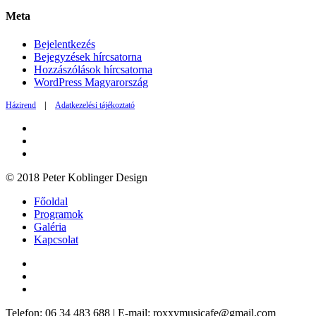
Meta
Bejelentkezés
Bejegyzések hírcsatorna
Hozzászólások hírcsatorna
WordPress Magyarország
Házirend
|
Adatkezelési tájékoztató
© 2018 Peter Koblinger Design
Főoldal
Programok
Galéria
Kapcsolat
Telefon: 06 34 483 688 | E-mail: roxxymusicafe@gmail.com