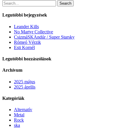
Search
Legutóbbi bejegyzések
Leander Kills
No Martyr Collective
CsizmáSKAndúr / Super Starsky
Rómeó Vérzik
Esti Kornél
Legutóbbi hozzászólások
Archívum
2025 május
2025 április
Kategóriák
Alternatív
Metal
Rock
ska